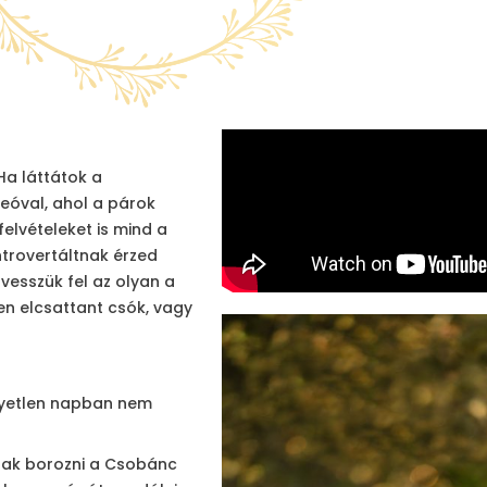
Ha láttátok a
deóval, ahol a párok
elvételeket is mind a
ntrovertáltnak érzed
vesszük fel az olyan a
en elcsattant csók, vagy
gyetlen napban nem
csak borozni a Csobánc