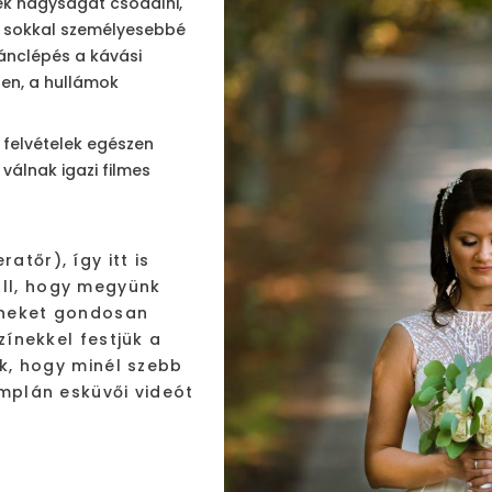
tek nagyságát csodálni,
is sokkal személyesebbé
tánclépés a kávási
en, a hullámok
 felvételek egészen
válnak igazi filmes
tőr), így itt is
ll, hogy megyünk
zíneket gondosan
zínekkel festjük a
nk, hogy minél szebb
mplán esküvői videót