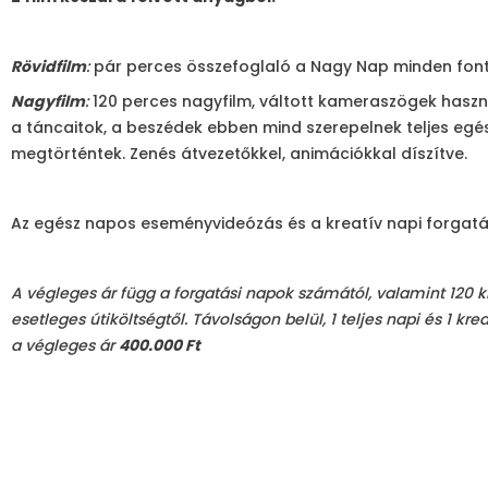
Rövidfilm
:
pár perces összefoglaló a Nagy Nap minden font
Nagyfilm
:
120 perces nagyfilm, váltott kameraszögek haszná
a táncaitok, a beszédek ebben mind szerepelnek teljes eg
megtörténtek. Zenés átvezetőkkel, animációkkal díszítve.
Az egész napos eseményvideózás és a kreatív napi forgat
A végleges ár függ a forgatási napok számától, valamint 120 k
esetleges útiköltségtől. Távolságon belül, 1 teljes napi és 1 kr
a végleges ár
400.000 Ft